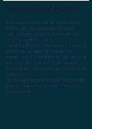
Niki de Saint Phalle
A l'occasion de la grande retrospective
autour de l'oeuvre de Niki de Saint
Phalle, nous avons fait un travail sur
cette incroyable artiste!
Les plus petits ont réalisé des arbres à la
peintures, collages, feutres sur le
modèle du célèbre arbre de Niki de Saint
Phalle qu'elle a intitulé "Vive l'Amour".
Ils ont chacun donné un nom à leur chef
d'oeuvre.
Les plus grands ont modelé en terre des
grosses "Nanas" et des musiciens, tout
en rondeur!!!